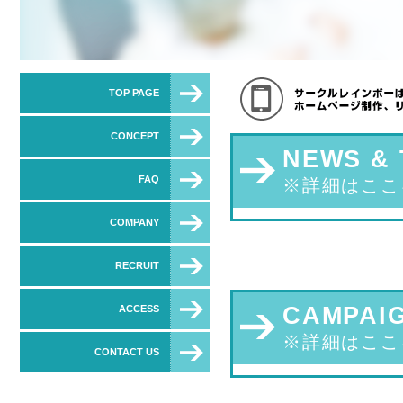
TOP PAGE
CONCEPT
NEWS & 
FAQ
※詳細はここ
COMPANY
RECRUIT
CAMPAI
ACCESS
※詳細はここ
CONTACT US